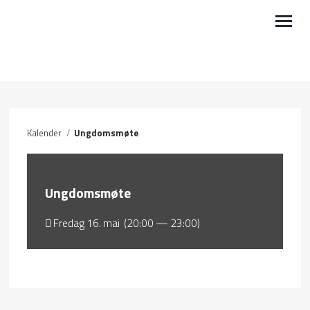
VÅRE AKTIVITETER
BLI MED
Kalender
/
Ungdomsmøte
KALENDER
PODCAST
Ungdomsmøte
LEDIG STILLING
Fredag 16. mai (20:00 — 23:00)
OM OSS
MIN SIDE