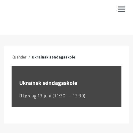
VÅRE AKTIVITETER
BLI MED
Kalender
/
Ukrainsk søndagsskole
KALENDER
PODCAST
Ukrainsk søndagsskole
LEDIG STILLING
Lørdag 13. juni (11:30 — 13:30)
OM OSS
MIN SIDE