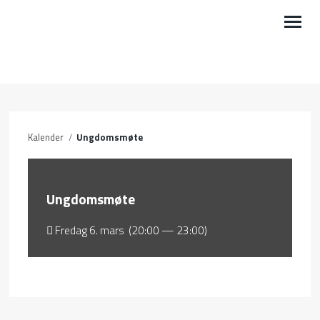
VÅRE AKTIVITETER
BLI MED
Kalender
/
Ungdomsmøte
KALENDER
PODCAST
Ungdomsmøte
LEDIG STILLING
Fredag 6. mars (20:00 — 23:00)
OM OSS
MIN SIDE