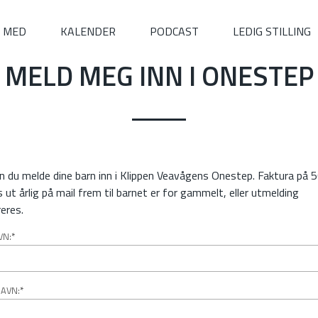
I MED
KALENDER
PODCAST
LEDIG STILLING
MELD MEG INN I ONESTEP
n du melde dine barn inn i Klippen Veavågens Onestep. Faktura på 50
 ut årlig på mail frem til barnet er for gammelt, eller utmelding
reres.
VN:
*
AVN:
*