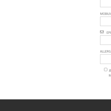
MOBIL
EP
ALLERGI
J
M