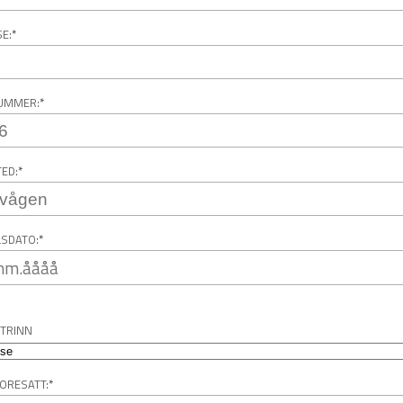
E:
*
UMMER:
*
ED:
*
SDATO:
*
TRINN
ORESATT:
*