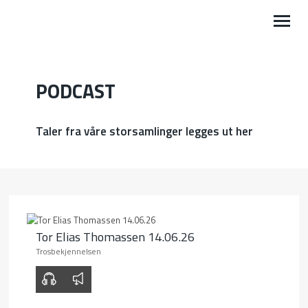
VÅRE AKTIVITETER
PODCAST
BLI MED
Taler fra våre storsamlinger legges ut her
KALENDER
PODCAST
LEDIG STILLING
Tor Elias Thomassen 14.06.26
OM OSS
Trosbekjennelsen
MIN SIDE
00:00
00:00